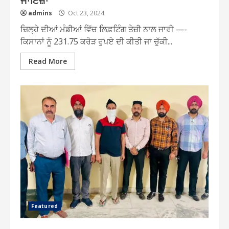
admins
Oct 23, 2024
ਜ਼ਿਲ੍ਹੇ ਦੀਆਂ ਮੰਡੀਆਂ ਵਿੱਚ ਲਿਫ਼ਟਿੰਗ ਤੇਜ਼ੀ ਨਾਲ ਜਾਰੀ —-
ਕਿਸਾਨਾਂ ਨੂੰ 231.75 ਕਰੋੜ ਰੁਪਏ ਦੀ ਕੀਤੀ ਜਾ ਚੁੱਕੀ...
Read More
Featured