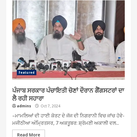
Featured
ਪੰਜਾਬ ਸਰਕਾਰ ਪੰਚਾਇਤੀ ਚੋਣਾਂ ਦੌਰਾਨ ਗੈਂਗਸਟਰਾਂ ਦਾ
ਲੈ ਰਹੀ ਸਹਾਰਾ
admins
Oct 7, 2024
–ਮਾਮਲਿਆਂ ਦੀ ਹਾਈ ਕੋਰਟ ਦੇ ਜੱਜ ਦੀ ਨਿਗਰਾਨੀ ਵਿਚ ਜਾਂਚ ਹੋਵੇ-
ਮਜੀਠੀਆ ਅੰਮ੍ਰਿਤਸਰ, 7 ਅਕਤੂਬਰ: ਸ਼੍ਰੋਮਣੀ ਅਕਾਲੀ ਦਲ...
Read More