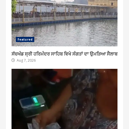
Featured
ਸੱਚਖੰਡ ਸ੍ਰੀ ਹਰਿਮੰਦਰ ਸਾਹਿਬ ਵਿਖੇ ਸੰਗਤਾਂ ਦਾ ਉਮੜਿਆ ਸੈਲਾਬ
Aug 7, 2026