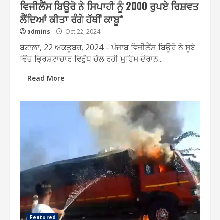
ਵਿਜੀਲੈਂਸ ਬਿਊਰੋ ਨੇ ਸਿਪਾਹੀ ਨੂੰ 2000 ਰੁਪਏ ਰਿਸ਼ਵਤ
ਲੈਂਦਿਆਂ ਕੀਤਾ ਰੰਗੇ ਹੱਥੀਂ ਕਾਬੂ*
admins
Oct 22, 2024
ਬਟਾਲਾ, 22 ਅਕਤੂਬਰ, 2024 – ਪੰਜਾਬ ਵਿਜੀਲੈਂਸ ਬਿਊਰੋ ਨੇ ਸੂਬੇ
ਵਿੱਚ ਭ੍ਰਿਸ਼ਟਾਚਾਰ ਵਿਰੁੱਧ ਚੱਲ ਰਹੀ ਮੁਹਿੰਮ ਦੌਰਾਨ...
Read More
Featured