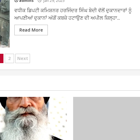
admins
Jan 29, 2025
ਵਧੀਕ ਡਿਪਟੀ ਕਮਿਸ਼ਨਰ ਹਰਜਿੰਦਰ ਸਿੰਘ ਬੇਦੀ ਵੱਲੋਂ ਦੁਕਾਨਦਾਰਾਂ ਨੂੰ
ਆਪਣੀਆਂ ਦੁਕਾਨਾਂ ਅੱਗੋਂ ਕਬਜ਼ੇ ਹਟਾਉਣ ਦੀ ਅਪੀਲ ਜ਼ਿਲ੍ਹਾ...
Read More
osts
2
Next
agination