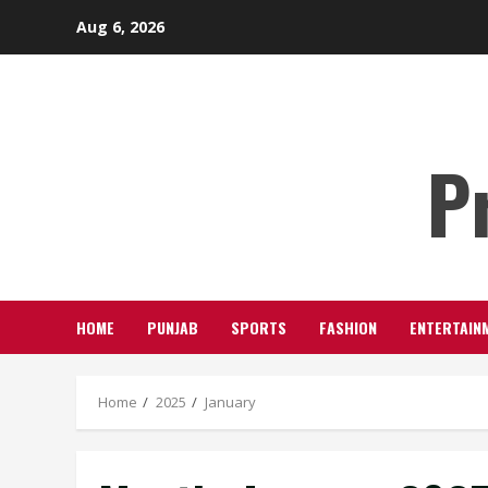
Skip
Aug 6, 2026
to
content
P
HOME
PUNJAB
SPORTS
FASHION
ENTERTAIN
Home
2025
January