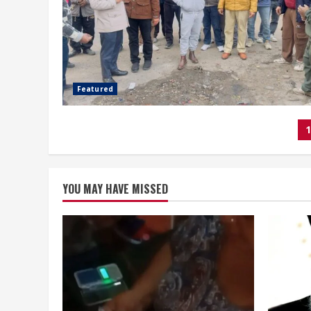
Featured
P
1
p
YOU MAY HAVE MISSED