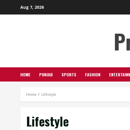
Skip
Aug 7, 2026
to
content
P
HOME
PUNJAB
SPORTS
FASHION
ENTERTAIN
Home
Lifestyle
Lifestyle