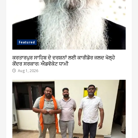
Featured
ਕਰਤਾਰਪੁਰ ਸਾਹਿਬ ਦੇ ਦਰਸ਼ਨਾਂ ਲਈ ਕਾਰੀਡੋਰ ਜਲਦ ਖੋਲ੍ਹੇ
ਕੇਂਦਰ ਸਰਕਾਰ: ਐਡਵੋਕੇਟ ਧਾਮੀ
Aug 1, 2026