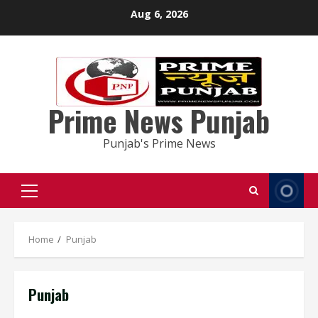
Skip
Aug 6, 2026
to
content
Prime News Punjab
Punjab's Prime News
Primary
Menu
Home
Punjab
Punjab