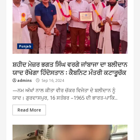
Punjab
ਸ਼ਹੀਦ ਮੇਜ਼ਰ ਭਗਤ ਸਿੰਘ ਵਰਗੇ ਜਾਂਬਾਜਾ ਦਾ ਬਲੀਦਾਨ
ਯਾਦ ਰੱਖੇਗਾ ਹਿੰਦੋਸਤਾਨ : ਕੈਬਨਿਟ ਮੰਤਰੀ ਕਟਾਰੂਚੱਕ
admins
Sep 16, 2024
—ਨਮ ਅੱਖਾਂ ਨਾਲ ਕੀਤਾ ਵੀਰ ਚੱਕਰ ਵਿਜੇਤਾ ਦੇ ਬਲੀਦਾਨ ਨੂੰ
ਯਾਦ। ਗੁਰਦਾਸਪੁਰ, 16 ਸਤੰਬਰ –1965 ਦੀ ਭਾਰਤ-ਪਾਕਿ...
Read More