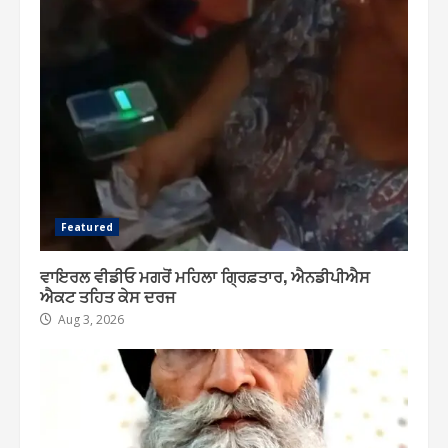
Featured
ਵਾਇਰਲ ਵੀਡੀਓ ਮਗਰੋਂ ਮਹਿਲਾ ਗ੍ਰਿਫ਼ਤਾਰ, ਐਨਡੀਪੀਐਸ
ਐਕਟ ਤਹਿਤ ਕੇਸ ਦਰਜ
Aug 3, 2026