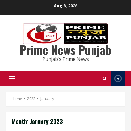
Skip
Aug 8, 2026
to
content
Prime News Punjab
Punjab's Prime News
Primary
Menu
Home
2023
January
Month:
January 2023