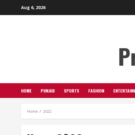
Skip
Aug 6, 2026
to
content
P
HOME
PUNJAB
SPORTS
FASHION
ENTERTAIN
Home
2022