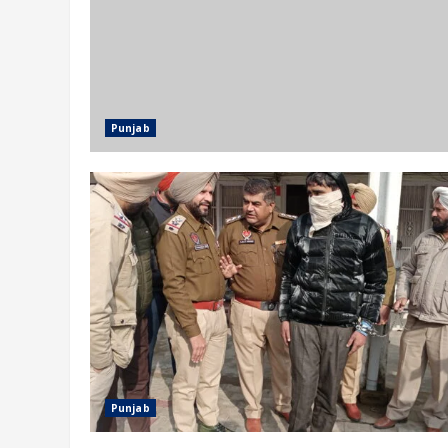
Punjab
Punjab