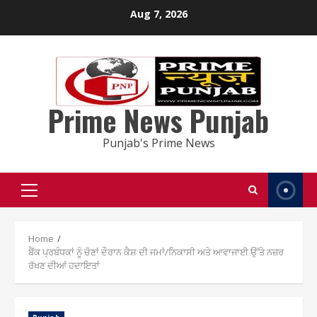
Skip
Aug 7, 2026
to
content
Prime News Punjab
Punjab's Prime News
Primary
Menu
Home
ਬੈਂਕ ਪ੍ਰਬੰਧਕਾਂ ਨੂੰ ਚੋਣਾਂ ਦੌਰਾਨ ਕੈਸ਼ ਦੀ ਜਮਾਂ/ਨਿਕਾਸੀ ਅਤੇ ਆਵਾਜਾਈ ਉੱਤੇ ਨਜ਼ਰ
ਰੱਖਣ ਦੀਆਂ ਹਦਾਇਤਾਂ