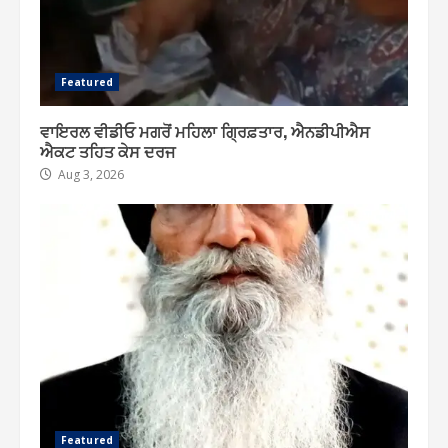
Featured
ਵਾਇਰਲ ਵੀਡੀਓ ਮਗਰੋਂ ਮਹਿਲਾ ਗ੍ਰਿਫ਼ਤਾਰ, ਐਨਡੀਪੀਐਸ
ਐਕਟ ਤਹਿਤ ਕੇਸ ਦਰਜ
Aug 3, 2026
Featured