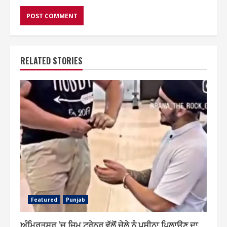
RELATED STORIES
Featured
Punjab
ਅੰਮ੍ਰਿਤਸਰ ‘ਚ ਜਿਮ ਟ੍ਰੇਨਰ ਵੱਲੋਂ ਚੇਲੇ ਨੂੰ ਪਸੀਨਾ ਪਿਲਾਉਣ ਦਾ