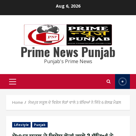
Skip
Aug 6, 2026
to
content
Prime News Punjab
Punjab's Prime News
Primary
Menu
Home
ਸੇਖ਼ਪੁਰ ਸਕੂਲ ਦੇ ਵਿਸ਼ੇਸ ਲੋੜਾਂ ਵਾਲੇ 3 ਬੱਚਿਆਂ ਨੇ ਜਿੱਤੇ 6 ਗੋਲਡ ਮੈਡਲ
Lifestyle
Punjab