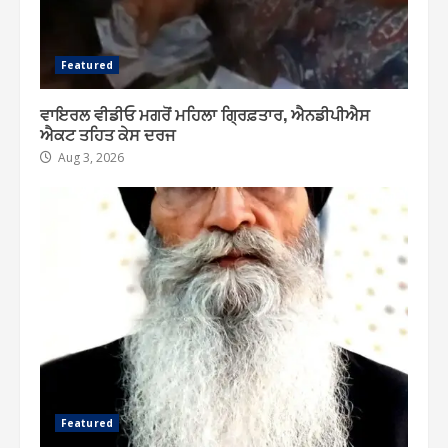
Featured
ਵਾਇਰਲ ਵੀਡੀਓ ਮਗਰੋਂ ਮਹਿਲਾ ਗ੍ਰਿਫ਼ਤਾਰ, ਐਨਡੀਪੀਐਸ
ਐਕਟ ਤਹਿਤ ਕੇਸ ਦਰਜ
Aug 3, 2026
Featured